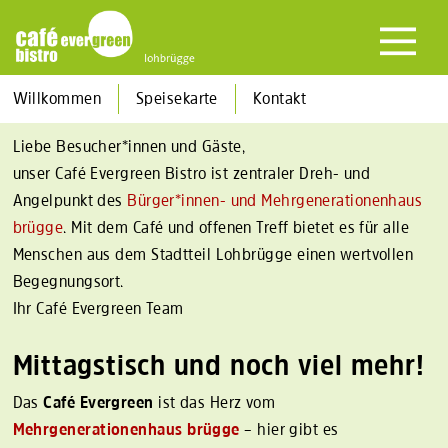
Startseite
sprungbrett e.V.
kifaz neuallermöhe
Willkommen
Speisekarte
Kontakt
kifaz lohbrügge
Liebe Besucher*innen und Gäste,
Kita Regenbogen
unser Café Evergreen Bistro ist zentraler Dreh- und
Mobile Ukraine-Hilfe
Angelpunkt des
Bürger*innen- und Mehrgenerationenhaus
KulturA
brügge
. Mit dem Café und offenen Treff bietet es für alle
brügge – ein Haus für Alle
Menschen aus dem Stadtteil Lohbrügge einen wertvollen
Begegnungsort.
Haus 23
Ihr Café Evergreen Team
SAJF
Stadtteileltern
Mittagstisch und noch viel mehr!
Familienteam
Das
Café Evergreen
ist das Herz vom
ParkOase
Mehrgenerationenhaus brügge
– hier gibt es