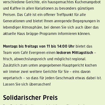
verschiedene Gerichte, ein hausgemachtes Kuchenangebot
integrierte Lerngruppe
und Kaffee in allen Variationen zu besonders günstigen
Café Evergreen Neuallermöhe
Preisen. Das Café ist ein offener Treffpunkt für alle
Café Evergreen Lohbrügge
Generationen und bietet Ihnen anregende Begegnungen in
Erziehungsberatung Commit
lebendiger Atmosphäre, bei denen Sie sich auch über das
aktuelle Haus brügge-Programm informieren können.
psychosoziale PEERberatung
DurchBlick
Montags bis freitags von 11 bis 14:00 Uhr
bietet das
Stellenangebote
Datenschutz
Team vom Café Evergreen einen
leckeren Mittagstisch
–
Impressum
frisch, abwechslungsreich und möglichst regional.
Zusätzlich zum unten angegebenen Hauptgericht kochen
wir immer zwei weitere Gerichte für Sie – eins davon
vegetarisch – so dass für jeden Geschmack etwas dabei ist.
Lassen Sie sich überraschen!
Solidarischer Preis